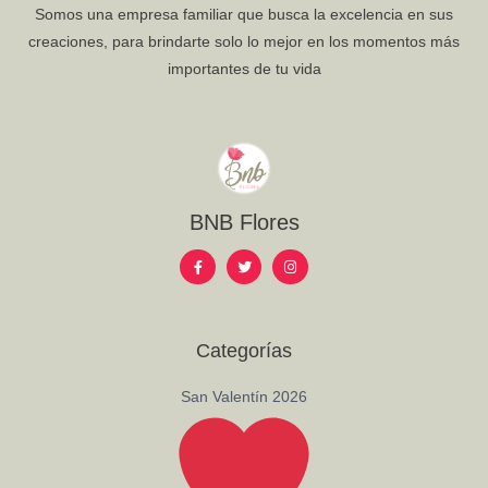
Somos una empresa familiar que busca la excelencia en sus
creaciones, para brindarte solo lo mejor en los momentos más
importantes de tu vida
BNB Flores
F
T
I
a
w
n
c
i
s
e
t
t
b
t
a
o
e
g
o
r
r
Categorías
k
a
-
m
f
San Valentín 2026