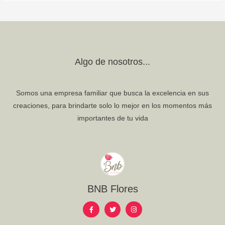
Algo de nosotros...
Somos una empresa familiar que busca la excelencia en sus
creaciones, para brindarte solo lo mejor en los momentos más
importantes de tu vida
BNB Flores
F
T
I
a
w
n
c
i
s
e
t
t