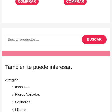
COMPRAR
COMPRAR
B
u
BUSCAR
s
c
a
r
También te puede interesar:
p
o
Arreglos
r
canastas
:
Flores Variadas
Gerberas
Liliums