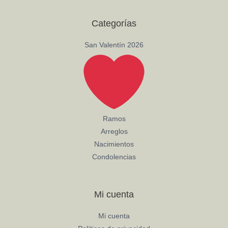
b
t
a
o
e
g
o
r
r
Categorías
k
a
-
m
f
San Valentín 2026
Ramos
Arreglos
Nacimientos
Condolencias
Mi cuenta
Mi cuenta