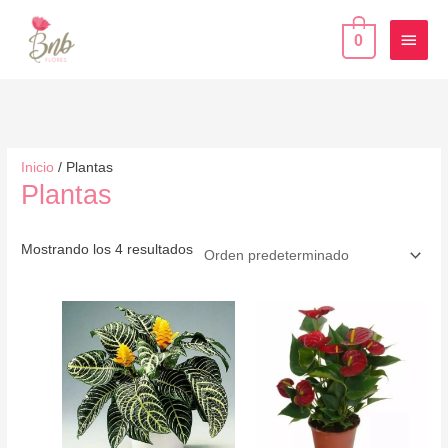
Ir
MEN
COMPRAR
al
0
PRIN
contenido
Inicio
/ Plantas
Plantas
Mostrando los 4 resultados