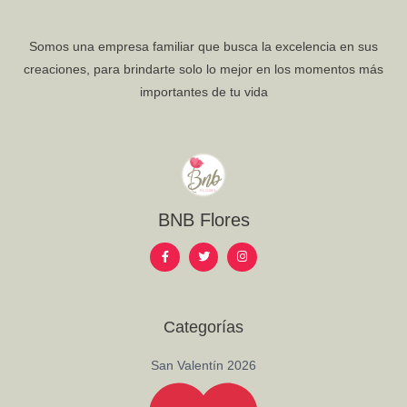
Somos una empresa familiar que busca la excelencia en sus
creaciones, para brindarte solo lo mejor en los momentos más
importantes de tu vida
BNB Flores
F
T
I
a
w
n
c
i
s
e
t
t
b
t
a
o
e
g
o
r
r
Categorías
k
a
-
m
f
San Valentín 2026