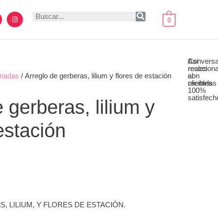
I
0
n
Buscar
s
t
a
g
r
a
Así
Conversa
m
reaccion
reales
riadas
/ Arreglo de gerberas, lilium y flores de estación
al
con
recibirlas
clientes
100%
satisfech
 gerberas, lilium y
estación
 LILIUM, Y FLORES DE ESTACIÓN.