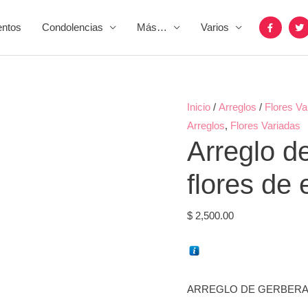
F
T
entos
Condolencias
Más…
Varios
a
w
c
i
e
t
b
t
o
e
o
r
k
-
f
Arreglo
Inicio
/
Arreglos
/
Flores Va
de
Arreglos
,
Flores Variadas
Arreglo de
gerberas,
lilium
flores de 
y
flores
$
2,500.00
de
estación
cantidad
ARREGLO DE GERBERAS,